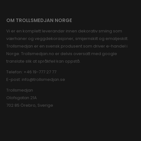
OM TROLLSMEDJAN NORGE
Vi er en komplett leverandør innen dekorativ smiing som
værhaner og veggdekorasjoner, smijernskilt og emaljeskilt.
Trollsmedjan er en svensk produsent som driver e-handel i
Norge. Trollsmedjan.no er delvis oversatt med google
translate slik at språkfeil kan oppstå.
Telefon:
+46 19-777 27 77
E-post:
info@trollsmedjan.se
Trollsmedjan
Olofsgatan 21A
702 85 Örebro, Sverige