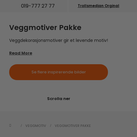
019-777 27 77
Trollsmedjan Orginal
Veggmotiver Pakke
Veggdekorasjonsmotiver gir et levende motiv!
Read More
Se flere inspirerende bilder
Scrolla ner
VEGGMOTIV
VEGGMOTIVER PAKKE