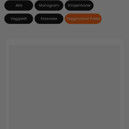
Alla
Monogram
Smijerntavler
Veggskilt
Klassiske
Veggmotiver Pakke